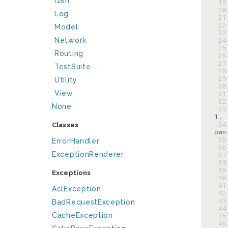
I18n
 19
 20
Log
 21
 22
Model
 23
 24
Network
 25
Routing
 26
 27
TestSuite
 28
 29
Utility
 30
View
 31
 32
None
 33
 34
Classes
 35
ErrorHandler
 36
ExceptionRenderer
 37
 38
 39
Exceptions
 40
 41
AclException
 42
 43
BadRequestException
 44
CacheException
 45
 46