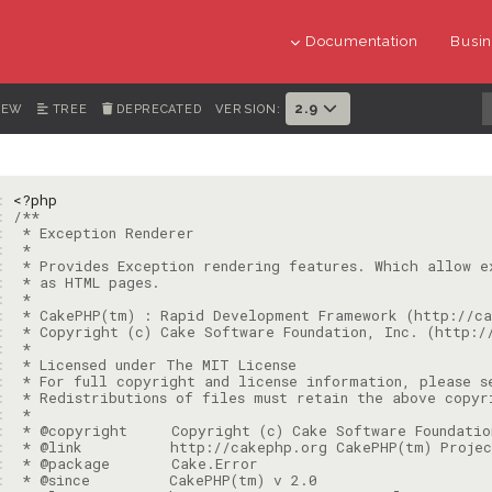
Documentation
Busin
2.9
IEW
TREE
DEPRECATED
VERSION:
1: 
<?php
2: 
3: 
4: 
5: 
6: 
7: 
8: 
9: 
: 
: 
: 
: 
: 
: 
: 
: 
: 