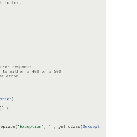
ption
replace
(
'Exception'
, 
''
, 
get_class
(
$except