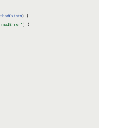
thodExists
ernalError'