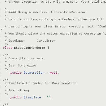
: 
 * thrown exception as its only argument. You should im
: 
: 
: 
: 
 * Using a subclass of ExceptionRenderer gives you full 
: 
 * can configure your class in your core.php, with `Con
: 
: 
: 
: 
 */
: 
class
: 
: 
: 
: 
: 
: 
 */
: 
public
$controller
 = 
null
: 
: 
: 
: 
: 
: 
 */
: 
public
$template
 = 
''
: 
: 