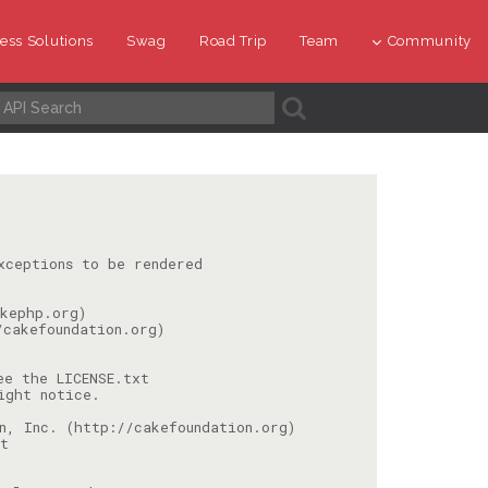
ess Solutions
Swag
Road Trip
Team
Community
A