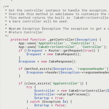
: 
: 
: 
: 
: 
: 
: 
: 
: 
: 
 */
: 
protected
function
 _getController(
$exception
: 
        App::uses(
'AppController'
, 
'Controller'
: 
        App::uses(
'CakeErrorController'
, 
'Controller'
: 
if
 (!
$request
 = Router::getRequest(
true
: 
$request
 = 
new
: 
: 
$response
 = 
new
: 
: 
if
 (
method_exists
(
$exception
, 
'responseHeader'
: 
$response
->
header
(
$exception
: 
: 
: 
if
 (
class_exists
(
'AppController'
: 
try
: 
$controller
 = 
new
 CakeErrorController(
$
: 
$controller
: 
$startup
 = 
true
: 
            } 
catch
 (Exception 
$e
: 
$startup
 = 
false
: 