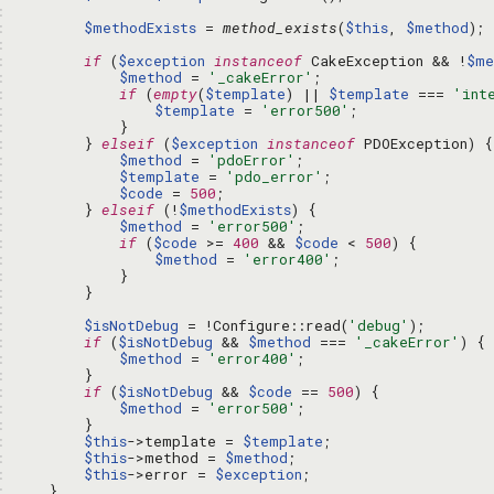
: 
: 
$methodExists
 = 
method_exists
(
$this
, 
$method
: 
: 
if
 (
$exception
instanceof
 CakeException && !
$me
: 
$method
 = 
'_cakeError'
: 
if
 (
empty
(
$template
) || 
$template
 === 
'int
: 
$template
 = 
'error500'
: 
: 
        } 
elseif
 (
$exception
instanceof
: 
$method
 = 
'pdoError'
: 
$template
 = 
'pdo_error'
: 
$code
 = 
500
: 
        } 
elseif
 (!
$methodExists
: 
$method
 = 
'error500'
: 
if
 (
$code
 >= 
400
 && 
$code
 < 
500
: 
$method
 = 
'error400'
: 
: 
: 
: 
$isNotDebug
 = !Configure::read(
'debug'
: 
if
 (
$isNotDebug
 && 
$method
 === 
'_cakeError'
: 
$method
 = 
'error400'
: 
: 
if
 (
$isNotDebug
 && 
$code
 == 
500
: 
$method
 = 
'error500'
: 
: 
$this
->template = 
$template
: 
$this
->method = 
$method
: 
$this
->error = 
$exception
: 