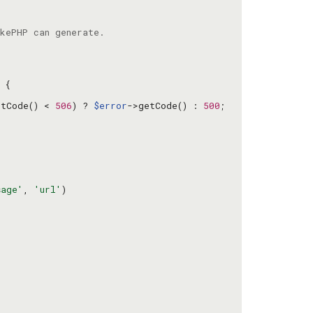
etCode() < 
506
) ? 
$error
->getCode() : 
500
sage'
, 
'url'