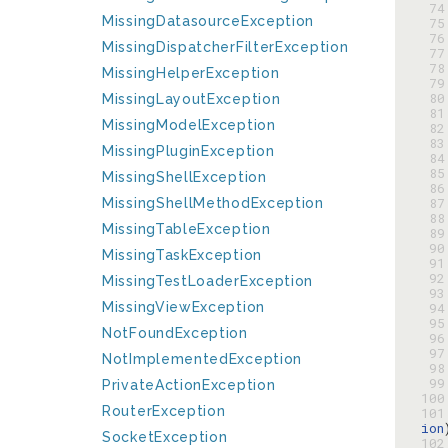
 74
MissingDatasourceException
 75
 76
MissingDispatcherFilterException
 77
 78
MissingHelperException
 79
 80
MissingLayoutException
 81
MissingModelException
 82
 83
MissingPluginException
 84
 85
MissingShellException
 86
 87
MissingShellMethodException
 88
MissingTableException
 89
 90
MissingTaskException
 91
 92
MissingTestLoaderException
 93
MissingViewException
 94
 95
NotFoundException
 96
 97
NotImplementedException
 98
 99
PrivateActionException
100
RouterException
101
ion
SocketException
102