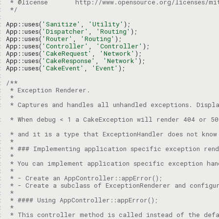
: 
: 
 */
: 
: 
App::uses(
'Sanitize'
, 
'Utility'
: 
App::uses(
'Dispatcher'
, 
'Routing'
: 
App::uses(
'Router'
, 
'Routing'
: 
App::uses(
'Controller'
, 
'Controller'
: 
App::uses(
'CakeRequest'
, 
'Network'
: 
App::uses(
'CakeResponse'
, 
'Network'
: 
App::uses(
'CakeEvent'
, 
'Event'
: 
: 
: 
: 
: 
 * Captures and handles all unhandled exceptions. Displa
: 
 * When debug < 1 a CakeException will render 404 or 50
: 
: 
: 
: 
: 
: 
: 
: 
: 
: 
: 
: 