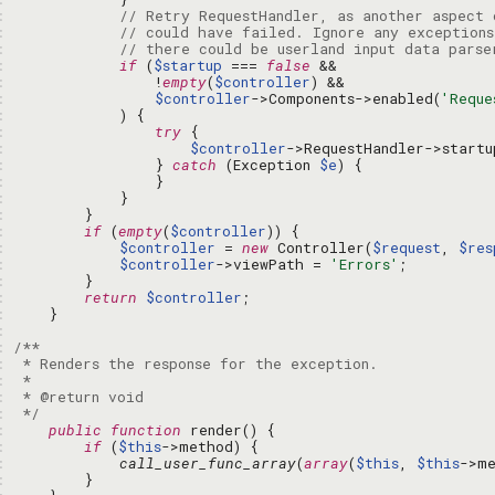
: 
// Retry RequestHandler, as another aspect 
: 
// could have failed. Ignore any exceptions
: 
// there could be userland input data parse
: 
if
 (
$startup
 === 
false
: 
                !
empty
(
$controller
: 
$controller
->Components->enabled(
'Reque
: 
: 
try
: 
$controller
->RequestHandler->startu
: 
                } 
catch
 (Exception 
$e
: 
: 
: 
: 
if
 (
empty
(
$controller
: 
$controller
 = 
new
 Controller(
$request
, 
$res
: 
$controller
->viewPath = 
'Errors'
: 
: 
return
$controller
: 
: 
: 
: 
: 
: 
: 
 */
: 
public
function
: 
if
 (
$this
: 
call_user_func_array
(
array
(
$this
, 
$this
->me
: 