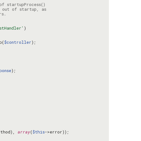
of startupProcess()
 out of startup, as
rs.
stHandler'
p(
$controller
ponse
thod), 
array
(
$this