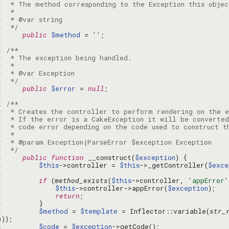
: 
: 
: 
: 
 */
: 
public
$method
 = 
''
: 
: 
: 
: 
: 
: 
 */
: 
public
$error
 = 
null
: 
: 
: 
: 
: 
: 
: 
: 
 */
: 
public
function
 __construct(
$exception
: 
$this
->controller = 
$this
->_getController(
$exce
: 
: 
if
 (
method_exists
(
$this
->controller, 
'appError'
: 
$this
->controller->appError(
$exception
: 
return
: 
: 
$method
 = 
$template
 = Inflector::variable(
str_
: 
$code
 = 
$exception