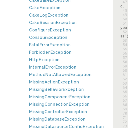
CakeBaseException
 47
CakeException
 48
 49
CakeLogException
 50
CakeSessionException
 51
ConfigureException
 52
ConsoleException
 53
 54
FatalErrorException
 55
ForbiddenException
 56
 57
HttpException
 58
 59
InternalErrorException
 60
 61
MethodNotAllowedException
 62
MissingActionException
 63
 64
MissingBehaviorException
 65
 66
MissingComponentException
 67
MissingConnectionException
 68
 69
MissingControllerException
 70
 71
MissingDatabaseException
 72
 73
MissingDatasourceConfigException