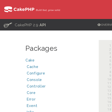
C
CakePHP 2.9
API
OVERV
  
Packages
  
  
  
Cake
  
  
Cache
  
  
Configure
  
 10
Console
 11
Controller
 12
 13
Core
 14
 15
Error
 16
 17
Event
 18