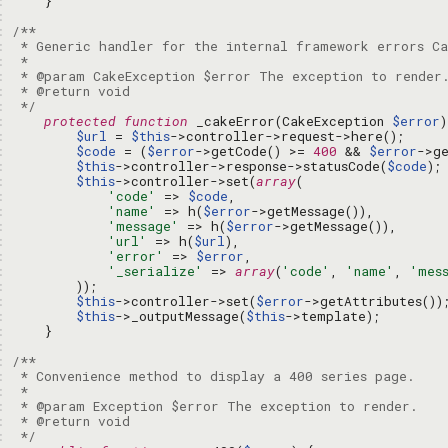
: 
: 
: 
: 
: 
: 
: 
: 
 */
: 
protected
function
 _cakeError(CakeException 
$error
: 
$url
 = 
$this
: 
$code
 = (
$error
->getCode() >= 
400
 && 
$error
->g
: 
$this
->controller->response->statusCode(
$code
: 
$this
->controller->set(
array
: 
'code'
 => 
$code
: 
'name'
 => h(
$error
: 
'message'
 => h(
$error
: 
'url'
 => h(
$url
: 
'error'
 => 
$error
: 
'_serialize'
 => 
array
(
'code'
, 
'name'
, 
'mes
: 
: 
$this
->controller->set(
$error
: 
$this
->_outputMessage(
$this
: 
: 
: 
: 
: 
: 
: 
: 
 */