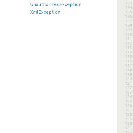
103
UnauthorizedException
104
105
XmlException
106
107
108
109
110
111
112
113
114
115
116
117
118
119
120
121
122
123
124
125
126
127
128
129
130
131
132