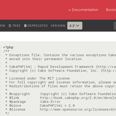
Documentation
Busin
2.7
IEW
TREE
DEPRECATED
VERSION:
1: 
<?php
2: 
3: 
4: 
5: 
6: 
7: 
8: 
9: 
: 
: 
: 
: 
: 
: 
: 
: 
: 
 */