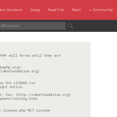
ess Solutions
Swag
Road Trip
Team
Community
A