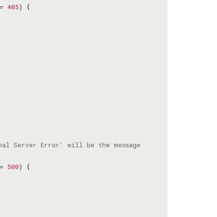
= 
405
= 
500