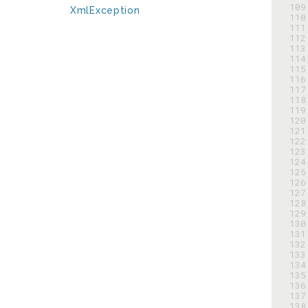
109
XmlException
110
111
112
113
114
115
116
117
118
119
120
121
122
123
124
125
126
127
128
129
130
131
132
133
134
135
136
137
138