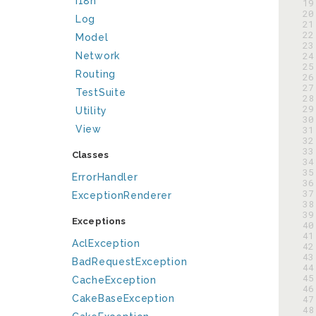
I18n
 19
 20
Log
 21
 22
Model
 23
 24
Network
 25
Routing
 26
 27
TestSuite
 28
 29
Utility
 30
View
 31
 32
 33
Classes
 34
 35
ErrorHandler
 36
 37
ExceptionRenderer
 38
 39
Exceptions
 40
 41
AclException
 42
 43
BadRequestException
 44
 45
CacheException
 46
CakeBaseException
 47
 48