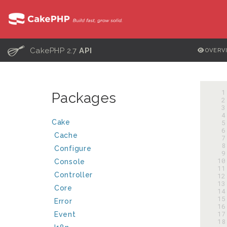
C
CakePHP 2.7
API
OVERV
  
Packages
  
  
  
Cake
  
  
Cache
  
  
Configure
  
 10
Console
 11
Controller
 12
 13
Core
 14
 15
Error
 16
 17
Event
 18