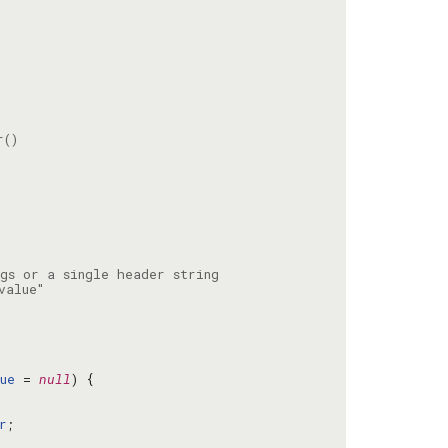
ue
 = 
null
r