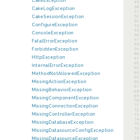
CakeException
 49
 50
CakeLogException
 51
 52
CakeSessionException
 53
ConfigureException
 54
 55
ConsoleException
 56
 57
FatalErrorException
 58
 59
ForbiddenException
 60
HttpException
 61
 62
InternalErrorException
 63
 64
MethodNotAllowedException
 65
 66
MissingActionException
 67
MissingBehaviorException
 68
 69
MissingComponentException
 70
 71
MissingConnectionException
 72
MissingControllerException
 73
 74
MissingDatabaseException
 75
 76
MissingDatasourceConfigException
 77
 78
MissingDatasourceException