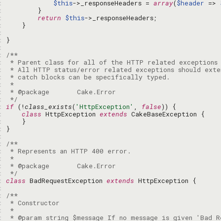
: 
$this
->_responseHeaders = 
array
(
$header
 => 
: 
: 
return
$this
: 
: 
: 
: 
: 
: 
: 
: 
: 
: 
: 
 */
: 
if
 (!
class_exists
(
'HttpException'
, 
false
: 
class
 HttpException 
extends
: 
: 
: 
: 
: 
: 
: 
: 
 */
: 
class
 BadRequestException 
extends
: 
: 
: 
: 
: 