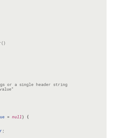
ue
 = 
null
r