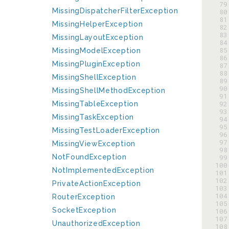
 79
MissingDispatcherFilterException
 80
 81
MissingHelperException
 82
 83
MissingLayoutException
 84
 85
MissingModelException
 86
MissingPluginException
 87
 88
MissingShellException
 89
 90
MissingShellMethodException
 91
 92
MissingTableException
 93
MissingTaskException
 94
 95
MissingTestLoaderException
 96
 97
MissingViewException
 98
NotFoundException
 99
100
NotImplementedException
101
102
PrivateActionException
103
104
RouterException
105
SocketException
106
107
UnauthorizedException
108