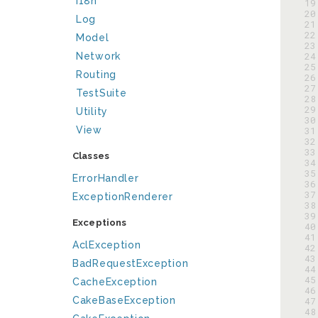
I18n
 19
 20
Log
 21
 22
Model
 23
 24
Network
 25
Routing
 26
 27
TestSuite
 28
 29
Utility
 30
View
 31
 32
 33
Classes
 34
 35
ErrorHandler
 36
 37
ExceptionRenderer
 38
 39
Exceptions
 40
 41
AclException
 42
 43
BadRequestException
 44
 45
CacheException
 46
CakeBaseException
 47
 48