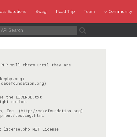
ess Solutions
Swag
Road Trip
Team
Community
A