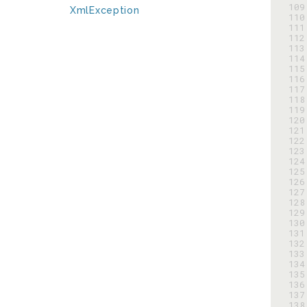
109
XmlException
110
111
112
113
114
115
116
117
118
119
120
121
122
123
124
125
126
127
128
129
130
131
132
133
134
135
136
137
138