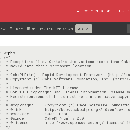
Documentation
Busin
2.7
IEW
TREE
DEPRECATED
VERSION:
1: 
<?php
2: 
3: 
4: 
5: 
6: 
7: 
8: 
9: 
: 
: 
: 
: 
: 
: 
: 
: 
: 
 */