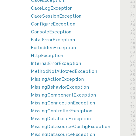
CakeException
 49
 50
CakeLogException
 51
 52
CakeSessionException
 53
ConfigureException
 54
 55
ConsoleException
 56
 57
FatalErrorException
 58
 59
ForbiddenException
 60
HttpException
 61
 62
InternalErrorException
 63
 64
MethodNotAllowedException
 65
 66
MissingActionException
 67
MissingBehaviorException
 68
 69
MissingComponentException
 70
 71
MissingConnectionException
 72
MissingControllerException
 73
 74
MissingDatabaseException
 75
 76
MissingDatasourceConfigException
 77
 78
MissingDatasourceException