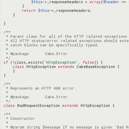
: 
$this
->_responseHeaders = 
array
(
$header
 => 
: 
: 
return
$this
: 
: 
: 
: 
: 
: 
: 
: 
: 
: 
: 
 */
: 
if
 (!
class_exists
(
'HttpException'
, 
false
: 
class
 HttpException 
extends
: 
: 
: 
: 
: 
: 
: 
: 
 */
: 
class
 BadRequestException 
extends
: 
: 
: 
: 
: 