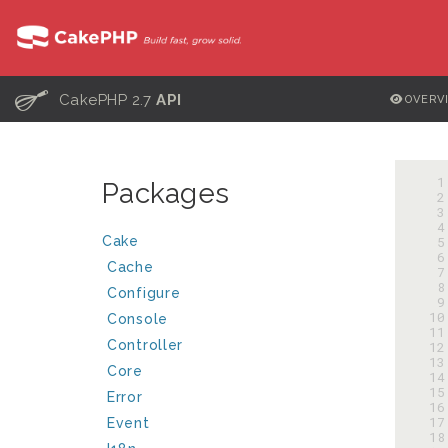
C
CakePHP 2.7
API
OVERV
  
Packages
  
  
  
Cake
  
  
Cache
  
  
Configure
  
 10
Console
 11
Controller
 12
 13
Core
 14
 15
Error
 16
 17
Event
 18