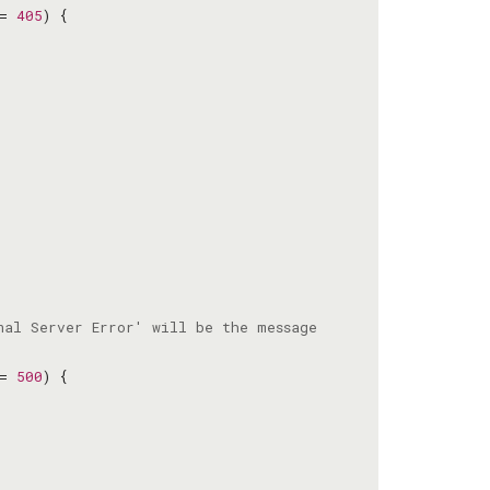
= 
405
= 
500