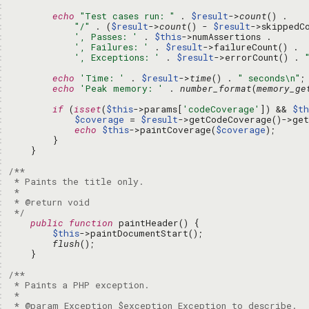
: 
: 
echo
"Test cases run: "
 . 
$result
->
count
: 
"/"
 . (
$result
->
count
() - 
$result
: 
', Passes: '
 . 
$this
: 
', Failures: '
 . 
$result
: 
', Exceptions: '
 . 
$result
->errorCount() . 
: 
: 
echo
'Time: '
 . 
$result
->
time
() . 
" seconds\n"
: 
echo
'Peak memory: '
 . 
number_format
(
memory_ge
: 
: 
if
 (
isset
(
$this
->params[
'codeCoverage'
]) && 
$th
: 
$coverage
 = 
$result
: 
echo
$this
->paintCoverage(
$coverage
: 
: 
: 
: 
: 
: 
: 
: 
 */
: 
public
function
: 
$this
: 
flush
: 
: 
: 
: 
: 
: 