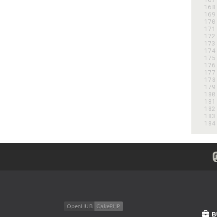
168
169
170
171
172
173
174
175
176
177
178
179
180
181
182
183
184
B