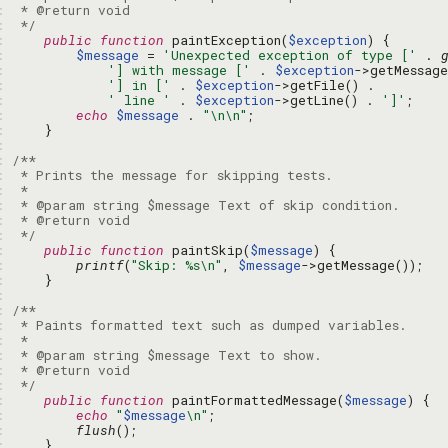
: 
: 
 */
: 
public
function
 paintException(
$exception
: 
$message
 = 
'Unexpected exception of type ['
 . 
: 
'] with message ['
 . 
$exception
: 
'] in ['
 . 
$exception
: 
' line '
 . 
$exception
->getLine() . 
']'
: 
echo
$message
 . 
"\n\n"
: 
: 
: 
: 
: 
: 
: 
: 
 */
: 
public
function
 paintSkip(
$message
: 
printf
(
"Skip: %s\n"
, 
$message
: 
: 
: 
: 
: 
: 
: 
: 
 */
: 
public
function
 paintFormattedMessage(
$message
: 
echo
"
$message
\n"
: 
flush
: 