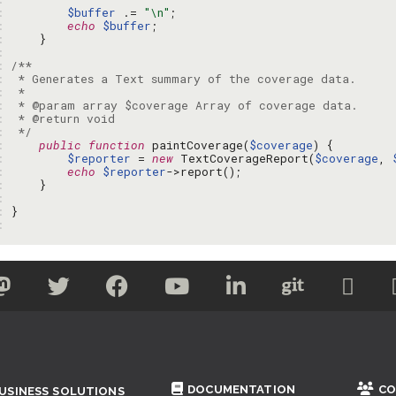
: 
$buffer
 .= 
"\n"
: 
echo
$buffer
: 
: 
: 
: 
: 
: 
: 
: 
 */
: 
public
function
 paintCoverage(
$coverage
: 
$reporter
 = 
new
 TextCoverageReport(
$coverage
, 
: 
echo
$reporter
: 
: 
: 
: 
DOCUMENTATION
CO
USINESS SOLUTIONS