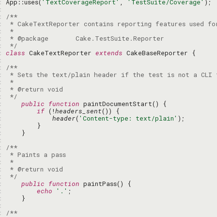
: 
App::uses(
'TextCoverageReport'
, 
'TestSuite/Coverage'
: 
: 
: 
: 
: 
: 
 */
: 
class
 CakeTextReporter 
extends
: 
: 
: 
: 
: 
: 
 */
: 
public
function
: 
if
 (!
headers_sent
: 
header
(
'Content-type: text/plain'
: 
: 
: 
: 
: 
: 
: 
: 
 */
: 
public
function
: 
echo
'.'
: 
: 
: 