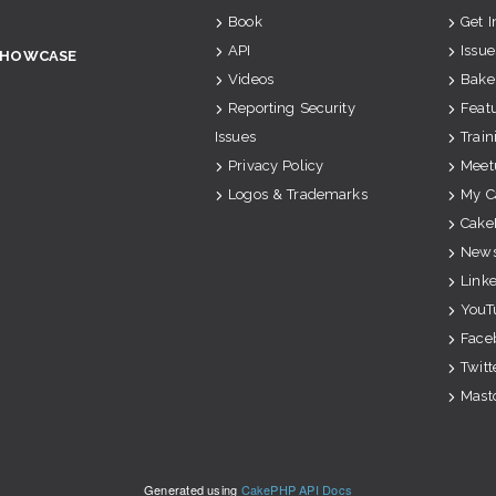
Book
Get 
API
Issue
SHOWCASE
Videos
Bake
Reporting Security
Feat
Issues
Train
Privacy Policy
Meet
Logos & Trademarks
My C
Cake
News
Link
YouT
Face
Twitt
Mast
Generated using
CakePHP API Docs