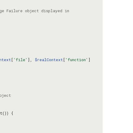
ntext
[
'file'
], 
$realContext
[
'function'