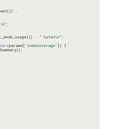
"\n"
t_peak_usage
()) . 
" bytes\n"
is
->params[
'codeCoverage'