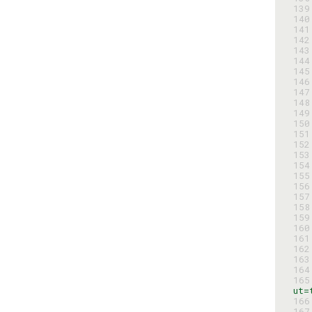
139
140
141
142
143
144
145
146
147
148
149
150
151
152
153
154
155
156
157
158
159
160
161
162
163
164
165
ut=
166
167