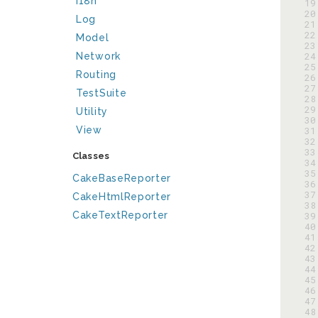
I18n
 19
 20
Log
 21
 22
Model
 23
 24
Network
 25
Routing
 26
 27
TestSuite
 28
 29
Utility
 30
View
 31
 32
 33
Classes
 34
 35
CakeBaseReporter
 36
 37
CakeHtmlReporter
 38
CakeTextReporter
 39
 40
 41
 42
 43
 44
 45
 46
 47
 48