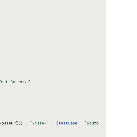
Test Cases:\n"
>baseUrl() . 
"?case="
 . 
$testCase
 . 
"&outp