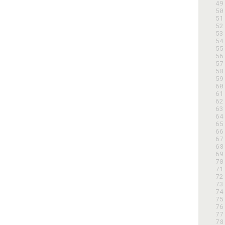
 49
 50
 51
 52
 53
 54
 55
 56
 57
 58
 59
 60
 61
 62
 63
 64
 65
 66
 67
 68
 69
 70
 71
 72
 73
 74
 75
 76
 77
 78