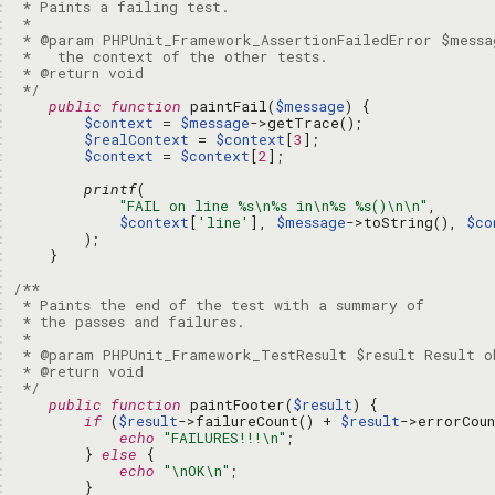
: 
: 
: 
: 
: 
: 
 */
: 
public
function
 paintFail(
$message
: 
$context
 = 
$message
: 
$realContext
 = 
$context
[
3
: 
$context
 = 
$context
[
2
: 
: 
printf
: 
"FAIL on line %s\n%s in\n%s %s()\n\n"
: 
$context
[
'line'
], 
$message
->toString(), 
$co
: 
: 
: 
: 
: 
: 
: 
: 
: 
: 
 */
: 
public
function
 paintFooter(
$result
: 
if
 (
$result
->failureCount() + 
$result
: 
echo
"FAILURES!!!\n"
: 
        } 
else
: 
echo
"\nOK\n"
: 