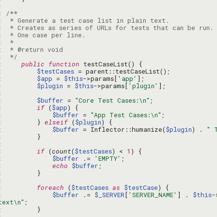
: 
: 
: 
: 
: 
: 
: 
: 
 */
: 
public
function
: 
$testCases
: 
$app
 = 
$this
->params[
'app'
: 
$plugin
 = 
$this
->params[
'plugin'
: 
: 
$buffer
 = 
"Core Test Cases:\n"
: 
if
 (
$app
: 
$buffer
 = 
"App Test Cases:\n"
: 
        } 
elseif
 (
$plugin
: 
$buffer
 = Inflector::humanize(
$plugin
) . 
" 
: 
: 
: 
if
 (
count
(
$testCases
) < 
1
: 
$buffer
 .= 
'EMPTY'
: 
echo
$buffer
: 
: 
: 
foreach
 (
$testCases
as
$testCase
: 
$buffer
 .= 
$_SERVER
[
'SERVER_NAME'
] . 
$this
-
text\n"
: 
: 