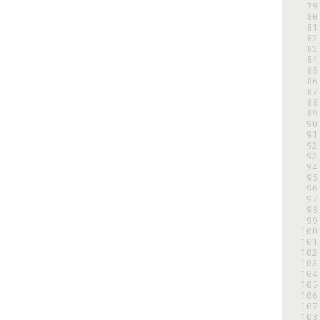
 79
 80
 81
 82
 83
 84
 85
 86
 87
 88
 89
 90
 91
 92
 93
 94
 95
 96
 97
 98
 99
100
101
102
103
104
105
106
107
108