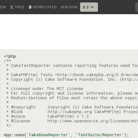
2.7
IEW
TREE
DEPRECATED
VERSION:
1: 
<?php
2: 
3: 
4: 
5: 
6: 
7: 
8: 
9: 
: 
: 
: 
: 
: 
: 
: 
 */
: 
: 
App::uses(
'CakeBaseReporter'
, 
'TestSuite/Reporter'