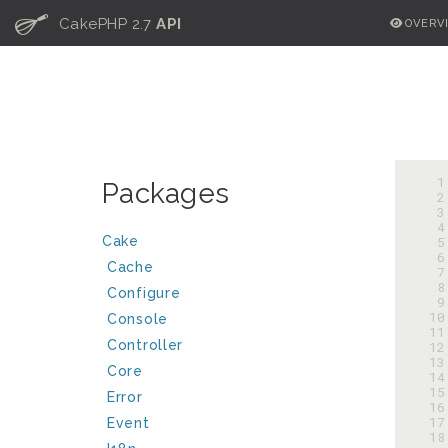
C
CakePHP 2.7
API
OVERV
  
Packages
  
  
  
Cake
  
  
Cache
  
  
Configure
  
 10
Console
 11
Controller
 12
 13
Core
 14
 15
Error
 16
 17
Event
 18