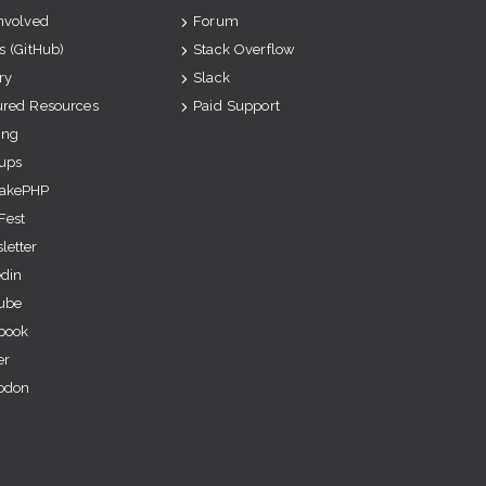
Involved
Forum
s (GitHub)
Stack Overflow
ry
Slack
ured Resources
Paid Support
ing
ups
akePHP
Fest
letter
edin
ube
book
er
odon