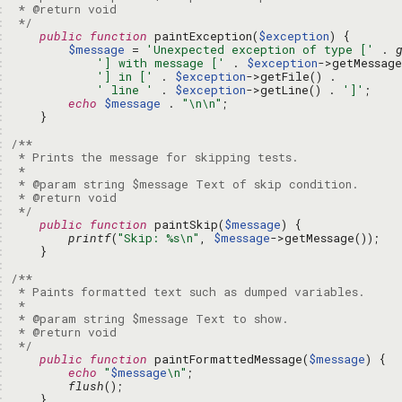
: 
: 
 */
: 
public
function
 paintException(
$exception
: 
$message
 = 
'Unexpected exception of type ['
 . 
: 
'] with message ['
 . 
$exception
: 
'] in ['
 . 
$exception
: 
' line '
 . 
$exception
->getLine() . 
']'
: 
echo
$message
 . 
"\n\n"
: 
: 
: 
: 
: 
: 
: 
: 
 */
: 
public
function
 paintSkip(
$message
: 
printf
(
"Skip: %s\n"
, 
$message
: 
: 
: 
: 
: 
: 
: 
: 
 */
: 
public
function
 paintFormattedMessage(
$message
: 
echo
"
$message
\n"
: 
flush
: 