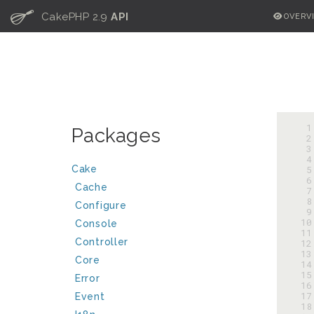
C
CakePHP 2.9
API
OVERV
  
Packages
  
  
  
Cake
  
  
Cache
  
  
Configure
  
 10
Console
 11
Controller
 12
 13
Core
 14
 15
Error
 16
 17
Event
 18