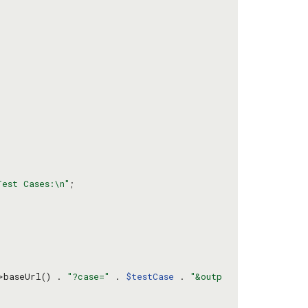
Test Cases:\n"
>baseUrl() . 
"?case="
 . 
$testCase
 . 
"&outp