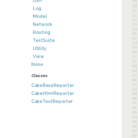
I18n
 19
 20
Log
 21
 22
Model
 23
 24
Network
 25
Routing
 26
 27
TestSuite
 28
 29
Utility
 30
View
 31
 32
None
 33
 34
 35
Classes
 36
 37
CakeBaseReporter
 38
CakeHtmlReporter
 39
 40
CakeTextReporter
 41
 42
 43
 44
 45
 46
 47
 48