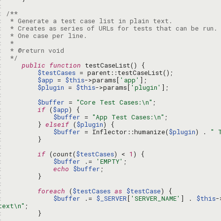
: 
: 
: 
: 
: 
: 
: 
: 
 */
: 
public
function
: 
$testCases
: 
$app
 = 
$this
->params[
'app'
: 
$plugin
 = 
$this
->params[
'plugin'
: 
: 
$buffer
 = 
"Core Test Cases:\n"
: 
if
 (
$app
: 
$buffer
 = 
"App Test Cases:\n"
: 
        } 
elseif
 (
$plugin
: 
$buffer
 = Inflector::humanize(
$plugin
) . 
" 
: 
: 
: 
if
 (
count
(
$testCases
) < 
1
: 
$buffer
 .= 
'EMPTY'
: 
echo
$buffer
: 
: 
: 
foreach
 (
$testCases
as
$testCase
: 
$buffer
 .= 
$_SERVER
[
'SERVER_NAME'
] . 
$this
-
text\n"
: 
: 