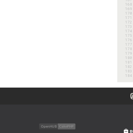
168
169
170
171
172
173
174
175
176
177
178
179
180
181
182
183
184
B