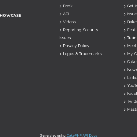
Book
Get 
API
Issue
SHOWCASE
Videos
Bake
Reporting Security
Feat
Issues
Train
Privacy Policy
Meet
Logos & Trademarks
My C
Cake
News
Link
YouT
Face
Twitt
Mast
Generated using
CakePHP API Docs