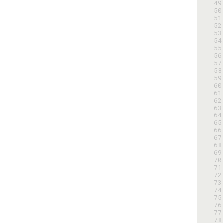
 49
 50
 51
 52
 53
 54
 55
 56
 57
 58
 59
 60
 61
 62
 63
 64
 65
 66
 67
 68
 69
 70
 71
 72
 73
 74
 75
 76
 77
 78