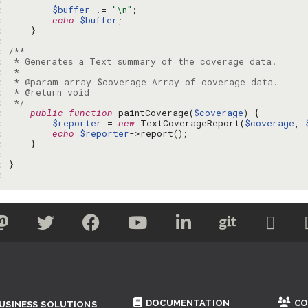
: 
$buffer
 .= 
"\n"
: 
echo
$buffer
: 
: 
: 
: 
: 
: 
: 
: 
 */
: 
public
function
 paintCoverage(
$coverage
: 
$reporter
 = 
new
 TextCoverageReport(
$coverage
, 
: 
echo
$reporter
: 
: 
: 
: 
DOCUMENTATION
CO
USINESS SOLUTIONS