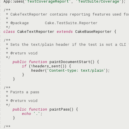
: 
App::uses(
'TextCoverageReport'
, 
'TestSuite/Coverage'
: 
: 
: 
: 
: 
: 
 */
: 
class
 CakeTextReporter 
extends
: 
: 
: 
: 
: 
: 
 */
: 
public
function
: 
if
 (!
headers_sent
: 
header
(
'Content-type: text/plain'
: 
: 
: 
: 
: 
: 
: 
: 
 */
: 
public
function
: 
echo
'.'
: 
: 
: 