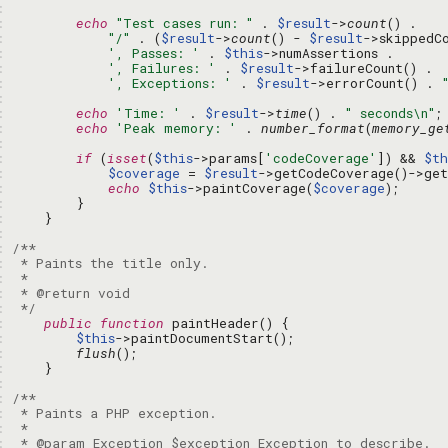
: 
: 
echo
"Test cases run: "
 . 
$result
->
count
: 
"/"
 . (
$result
->
count
() - 
$result
: 
', Passes: '
 . 
$this
: 
', Failures: '
 . 
$result
: 
', Exceptions: '
 . 
$result
->errorCount() . 
: 
: 
echo
'Time: '
 . 
$result
->
time
() . 
" seconds\n"
: 
echo
'Peak memory: '
 . 
number_format
(
memory_ge
: 
: 
if
 (
isset
(
$this
->params[
'codeCoverage'
]) && 
$th
: 
$coverage
 = 
$result
: 
echo
$this
->paintCoverage(
$coverage
: 
: 
: 
: 
: 
: 
: 
: 
 */
: 
public
function
: 
$this
: 
flush
: 
: 
: 
: 
: 
: 