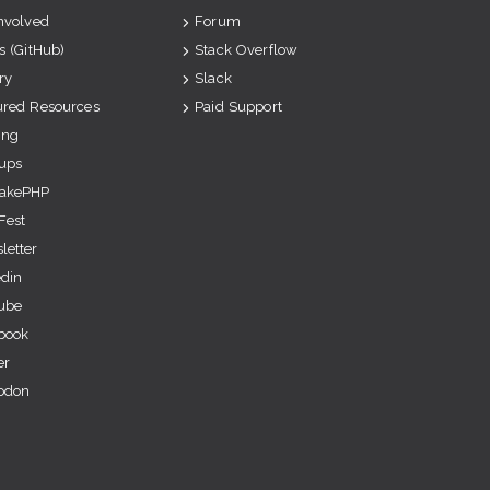
Involved
Forum
s (GitHub)
Stack Overflow
ry
Slack
ured Resources
Paid Support
ing
ups
akePHP
Fest
letter
edin
ube
book
er
odon