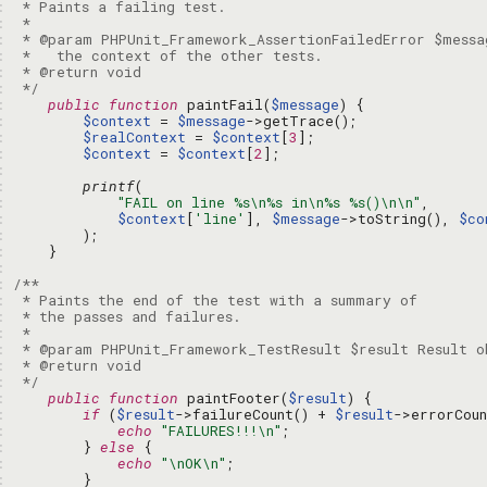
: 
: 
: 
: 
: 
: 
 */
: 
public
function
 paintFail(
$message
: 
$context
 = 
$message
: 
$realContext
 = 
$context
[
3
: 
$context
 = 
$context
[
2
: 
: 
printf
: 
"FAIL on line %s\n%s in\n%s %s()\n\n"
: 
$context
[
'line'
], 
$message
->toString(), 
$co
: 
: 
: 
: 
: 
: 
: 
: 
: 
: 
 */
: 
public
function
 paintFooter(
$result
: 
if
 (
$result
->failureCount() + 
$result
: 
echo
"FAILURES!!!\n"
: 
        } 
else
: 
echo
"\nOK\n"
: 