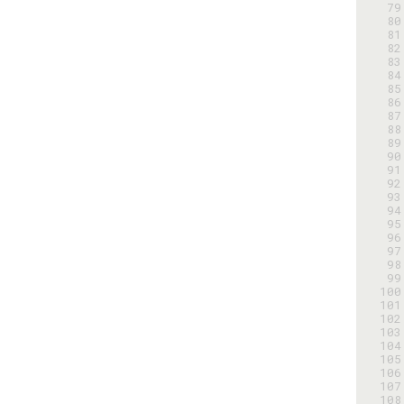
 79
 80
 81
 82
 83
 84
 85
 86
 87
 88
 89
 90
 91
 92
 93
 94
 95
 96
 97
 98
 99
100
101
102
103
104
105
106
107
108