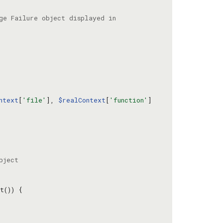
ntext
[
'file'
], 
$realContext
[
'function'