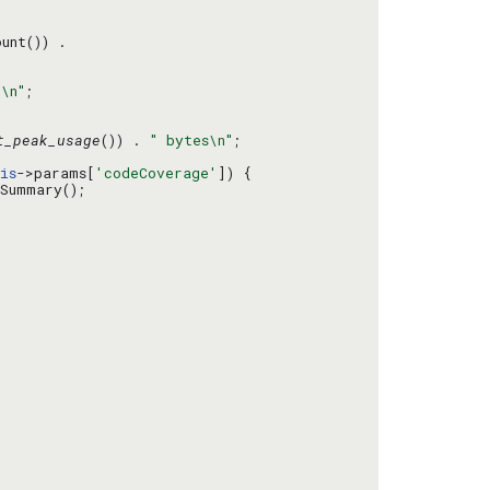
"\n"
t_peak_usage
()) . 
" bytes\n"
is
->params[
'codeCoverage'