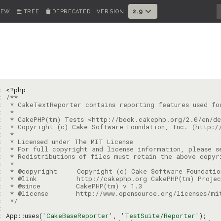
2.9
IEW
TREE
DEPRECATED
VERSION:
1: 
<?php
2: 
3: 
4: 
5: 
6: 
7: 
8: 
9: 
: 
: 
: 
: 
: 
: 
: 
 */
: 
: 
App::uses(
'CakeBaseReporter'
, 
'TestSuite/Reporter'