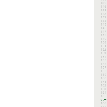
139
140
141
142
143
144
145
146
147
148
149
150
151
152
153
154
155
156
157
158
159
160
161
162
163
164
165
ut=
166
167