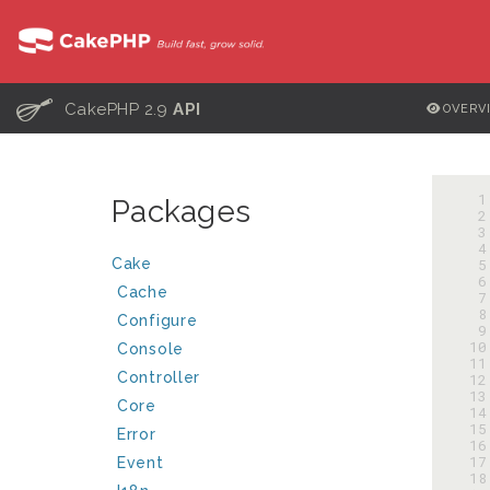
C
CakePHP 2.9
API
OVERV
  
Packages
  
  
  
Cake
  
  
Cache
  
  
Configure
  
 10
Console
 11
Controller
 12
 13
Core
 14
 15
Error
 16
 17
Event
 18