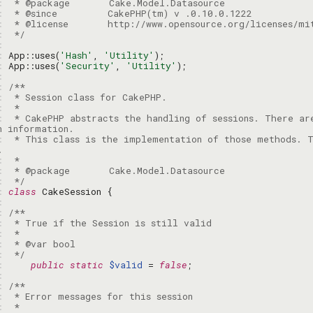
: 
: 
: 
: 
 */
: 
: 
App::uses(
'Hash'
, 
'Utility'
: 
App::uses(
'Security'
, 
'Utility'
: 
: 
: 
: 
: 
 * CakePHP abstracts the handling of sessions. There ar
: 
 * This class is the implementation of those methods. T
: 
: 
: 
 */
: 
class
: 
: 
: 
: 
: 
: 
 */
: 
public
static
$valid
 = 
false
: 
: 
: 
: 