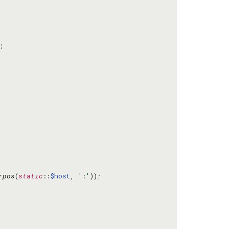
rpos
(
static
::
$host
, 
':'