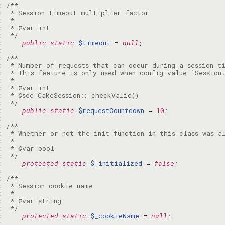
: 
: 
: 
: 
: 
 */
: 
public
static
$timeout
 = 
null
: 
: 
: 
: 
: 
: 
: 
: 
 */
: 
public
static
$requestCountdown
 = 
10
: 
: 
: 
: 
: 
: 
 */
: 
protected
static
$_initialized
 = 
false
: 
: 
: 
: 
: 
: 
 */
: 
protected
static
$_cookieName
 = 
null
: 