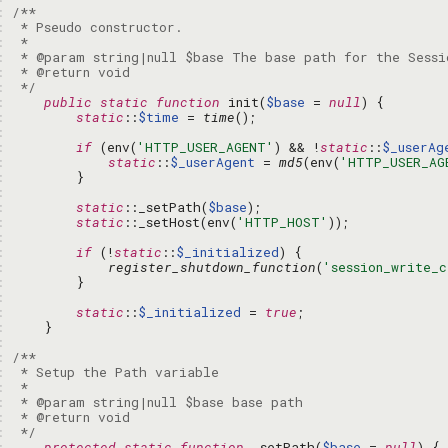
: 
: 
: 
: 
: 
: 
 */
: 
public
static
function
 init(
$base
 = 
null
: 
static
::
$time
 = 
time
: 
: 
if
 (env(
'HTTP_USER_AGENT'
) && !
static
::
$_userAg
: 
static
::
$_userAgent
 = 
md5
(env(
'HTTP_USER_AG
: 
: 
: 
static
::_setPath(
$base
: 
static
::_setHost(env(
'HTTP_HOST'
: 
: 
if
 (!
static
::
$_initialized
: 
register_shutdown_function
(
'session_write_c
: 
: 
: 
static
::
$_initialized
 = 
true
: 
: 
: 
: 
: 
: 
: 
: 
 */
: 
protected
static
function
 _setPath(
$base
 = 
null