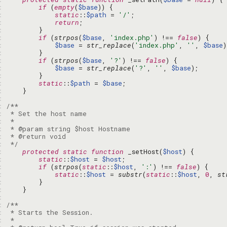
: 
if
 (
empty
(
$base
: 
static
::
$path
 = 
'/'
: 
return
: 
: 
if
 (
strpos
(
$base
, 
'index.php'
) !== 
false
: 
$base
 = 
str_replace
(
'index.php'
, 
''
, 
$base
: 
: 
if
 (
strpos
(
$base
, 
'?'
) !== 
false
: 
$base
 = 
str_replace
(
'?'
, 
''
, 
$base
: 
: 
static
::
$path
 = 
$base
: 
: 
: 
: 
: 
: 
: 
: 
 */
: 
protected
static
function
 _setHost(
$host
: 
static
::
$host
 = 
$host
: 
if
 (
strpos
(
static
::
$host
, 
':'
) !== 
false
: 
static
::
$host
 = 
substr
(
static
::
$host
, 
0
, 
st
: 
: 
: 
: 
: 
: 