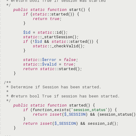
: 
: 
 */
: 
public
static
function
: 
if
 (
static
: 
return
true
: 
: 
: 
$id
 = 
static
: 
static
: 
if
 (!
$id
 && 
static
: 
static
: 
: 
: 
static
::
$error
 = 
false
: 
static
::
$valid
 = 
true
: 
return
static
: 
: 
: 
: 
: 
: 
: 
 */
: 
public
static
function
: 
if
 (
function_exists
(
'session_status'
: 
return
isset
(
$_SESSION
: 
: 
return
isset
(
$_SESSION
) && 
session_id
: 
: 