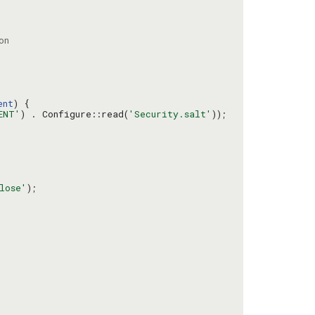
ent
ENT'
) . Configure::read(
'Security.salt'
lose'