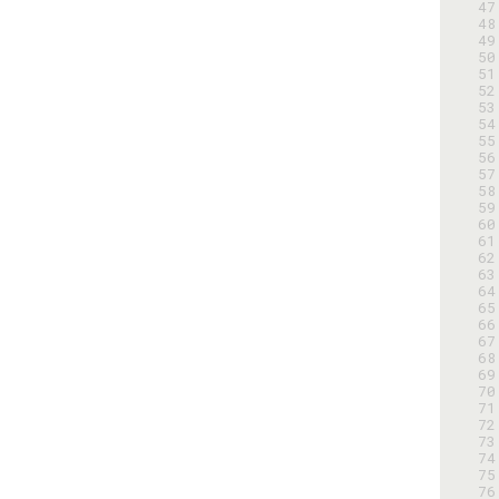
 47
 48
 49
 50
 51
 52
 53
 54
 55
 56
 57
 58
 59
 60
 61
 62
 63
 64
 65
 66
 67
 68
 69
 70
 71
 72
 73
 74
 75
 76