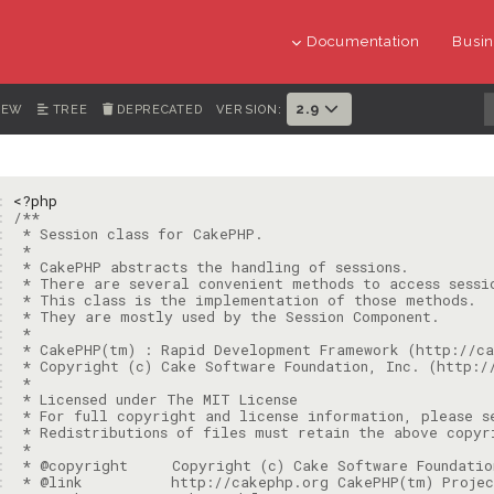
Documentation
Busin
2.9
IEW
TREE
DEPRECATED
VERSION:
1: 
<?php
2: 
3: 
4: 
5: 
6: 
7: 
8: 
9: 
: 
: 
: 
: 
: 
: 
: 
: 
: 