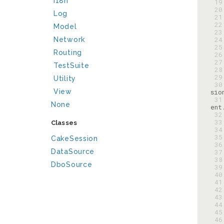
I18n
 19
 20
Log
 21
 22
Model
 23
 24
Network
 25
Routing
 26
 27
TestSuite
 28
 29
Utility
 30
View
 31
None
 32
 33
Classes
 34
 35
CakeSession
 36
DataSource
 37
 38
DboSource
 39
 40
 41
 42
 43
 44
 45
 46