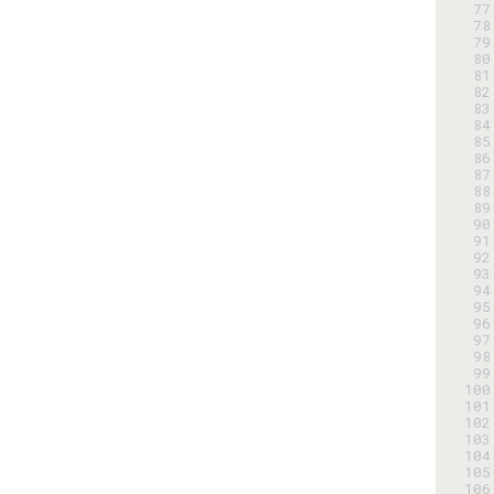
 77
 78
 79
 80
 81
 82
 83
 84
 85
 86
 87
 88
 89
 90
 91
 92
 93
 94
 95
 96
 97
 98
 99
100
101
102
103
104
105
106