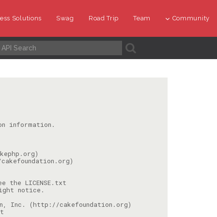
ess Solutions
Swag
Road Trip
Team
Community
A