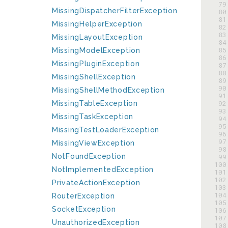
 79
MissingDispatcherFilterException
 80
 81
MissingHelperException
 82
 83
MissingLayoutException
 84
 85
MissingModelException
 86
MissingPluginException
 87
 88
MissingShellException
 89
 90
MissingShellMethodException
 91
 92
MissingTableException
 93
MissingTaskException
 94
 95
MissingTestLoaderException
 96
 97
MissingViewException
 98
NotFoundException
 99
100
NotImplementedException
101
102
PrivateActionException
103
104
RouterException
105
SocketException
106
107
UnauthorizedException
108