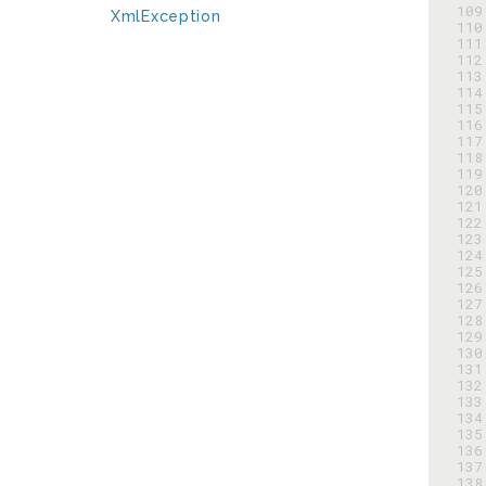
109
XmlException
110
111
112
113
114
115
116
117
118
119
120
121
122
123
124
125
126
127
128
129
130
131
132
133
134
135
136
137
138