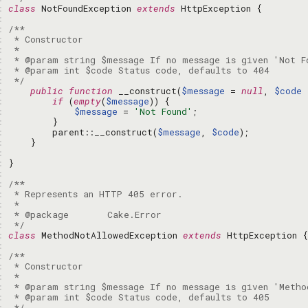
: 
class
 NotFoundException 
extends
: 
: 
: 
: 
: 
: 
: 
 */
: 
public
function
 __construct(
$message
 = 
null
, 
$code
 
: 
if
 (
empty
(
$message
: 
$message
 = 
'Not Found'
: 
: 
        parent::__construct(
$message
, 
$code
: 
: 
: 
: 
: 
: 
: 
: 
: 
 */
: 
class
 MethodNotAllowedException 
extends
: 
: 
: 
: 
: 
: 
: 
 */