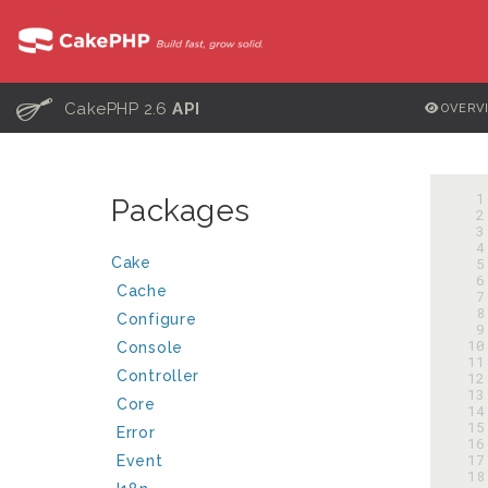
C
CakePHP 2.6
API
OVERV
  
Packages
  
  
  
Cake
  
  
Cache
  
  
Configure
  
 10
Console
 11
Controller
 12
 13
Core
 14
 15
Error
 16
 17
Event
 18