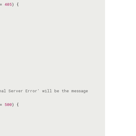
= 
405
= 
500