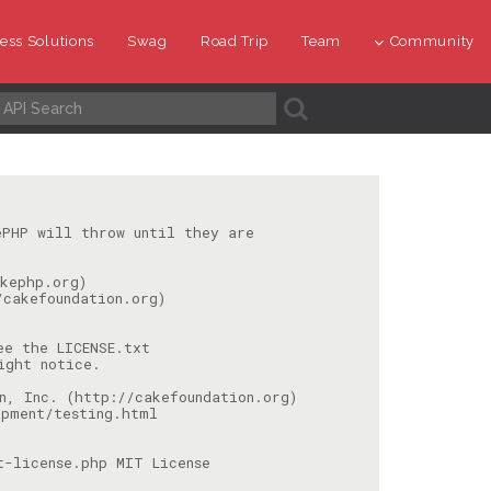
ess Solutions
Swag
Road Trip
Team
Community
A