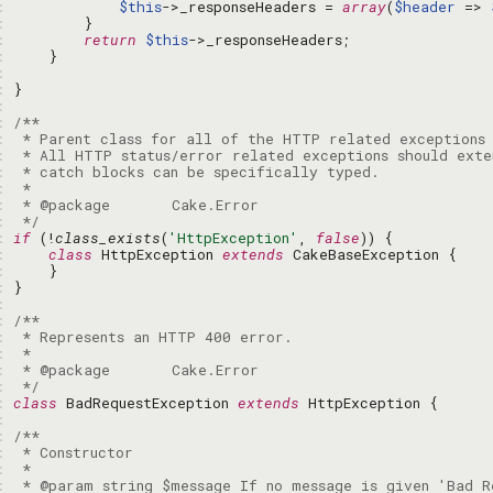
: 
$this
->_responseHeaders = 
array
(
$header
 => 
: 
: 
return
$this
: 
: 
: 
: 
: 
: 
: 
: 
: 
: 
: 
 */
: 
if
 (!
class_exists
(
'HttpException'
, 
false
: 
class
 HttpException 
extends
: 
: 
: 
: 
: 
: 
: 
: 
 */
: 
class
 BadRequestException 
extends
: 
: 
: 
: 
: 