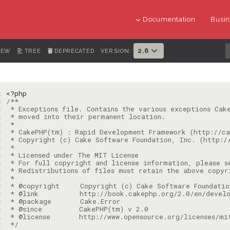
Documentation
Busin
2.6
IEW
TREE
DEPRECATED
VERSION:
1: 
<?php
2: 
3: 
4: 
5: 
6: 
7: 
8: 
9: 
: 
: 
: 
: 
: 
: 
: 
: 
: 
 */