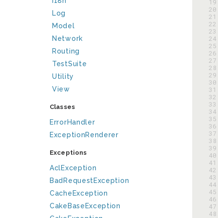
I18n
 19
 20
Log
 21
 22
Model
 23
 24
Network
 25
Routing
 26
 27
TestSuite
 28
 29
Utility
 30
View
 31
 32
 33
Classes
 34
 35
ErrorHandler
 36
 37
ExceptionRenderer
 38
 39
Exceptions
 40
 41
AclException
 42
 43
BadRequestException
 44
 45
CacheException
 46
CakeBaseException
 47
 48