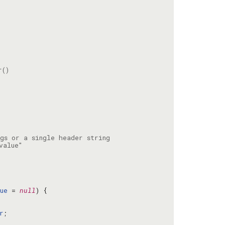
ue
 = 
null
r