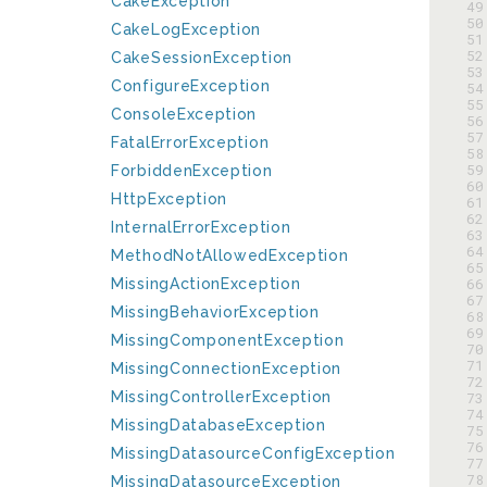
CakeException
 49
 50
CakeLogException
 51
 52
CakeSessionException
 53
ConfigureException
 54
 55
ConsoleException
 56
 57
FatalErrorException
 58
 59
ForbiddenException
 60
HttpException
 61
 62
InternalErrorException
 63
 64
MethodNotAllowedException
 65
 66
MissingActionException
 67
MissingBehaviorException
 68
 69
MissingComponentException
 70
 71
MissingConnectionException
 72
MissingControllerException
 73
 74
MissingDatabaseException
 75
 76
MissingDatasourceConfigException
 77
 78
MissingDatasourceException