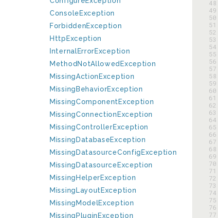
ConfigureException
 48
 49
ConsoleException
 50
 51
ForbiddenException
 52
HttpException
 53
 54
InternalErrorException
 55
 56
MethodNotAllowedException
 57
 58
MissingActionException
 59
MissingBehaviorException
 60
 61
MissingComponentException
 62
 63
MissingConnectionException
 64
 65
MissingControllerException
 66
MissingDatabaseException
 67
 68
MissingDatasourceConfigException
 69
 70
MissingDatasourceException
 71
MissingHelperException
 72
 73
MissingLayoutException
 74
 75
MissingModelException
 76
 77
MissingPluginException