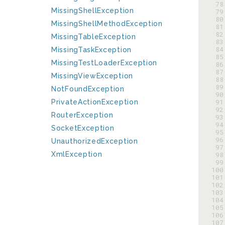
 78
MissingShellException
 79
 80
MissingShellMethodException
 81
 82
MissingTableException
 83
 84
MissingTaskException
 85
MissingTestLoaderException
 86
 87
MissingViewException
 88
 89
NotFoundException
 90
 91
PrivateActionException
 92
RouterException
 93
 94
SocketException
 95
 96
UnauthorizedException
 97
XmlException
 98
 99
100
101
102
103
104
105
106
107