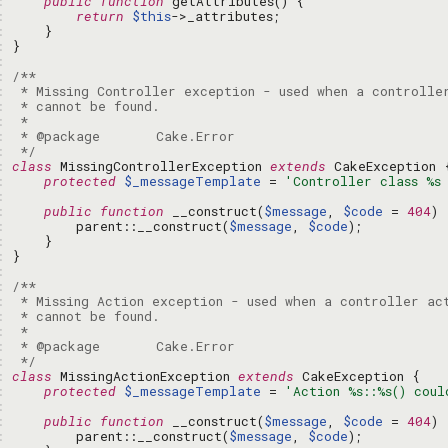
: 
public
function
: 
return
$this
: 
: 
: 
: 
: 
: 
: 
: 
: 
 */
: 
class
 MissingControllerException 
extends
: 
protected
$_messageTemplate
 = 
'Controller class %s
: 
: 
public
function
 __construct(
$message
, 
$code
 = 
404
: 
        parent::__construct(
$message
, 
$code
: 
: 
: 
: 
: 
: 
: 
: 
: 
 */
: 
class
 MissingActionException 
extends
: 
protected
$_messageTemplate
 = 
'Action %s::%s() coul
: 
: 
public
function
 __construct(
$message
, 
$code
 = 
404
: 
        parent::__construct(
$message
, 
$code