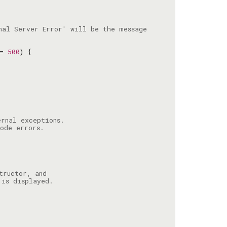
= 
500