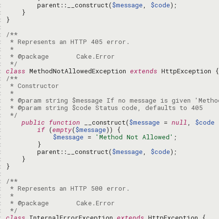
: 
        parent::__construct(
$message
, 
$code
: 
: 
: 
: 
: 
: 
: 
: 
 */
: 
class
 MethodNotAllowedException 
extends
: 
: 
: 
: 
: 
: 
 */
: 
public
function
 __construct(
$message
 = 
null
, 
$code
 
: 
if
 (
empty
(
$message
: 
$message
 = 
'Method Not Allowed'
: 
: 
        parent::__construct(
$message
, 
$code
: 
: 
: 
: 
: 
: 
: 
: 
 */
: 
class
 InternalErrorException 
extends