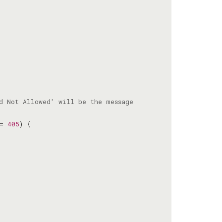
= 
405