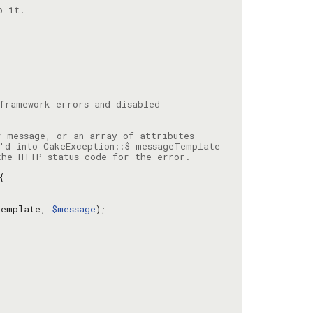
Template, 
$message