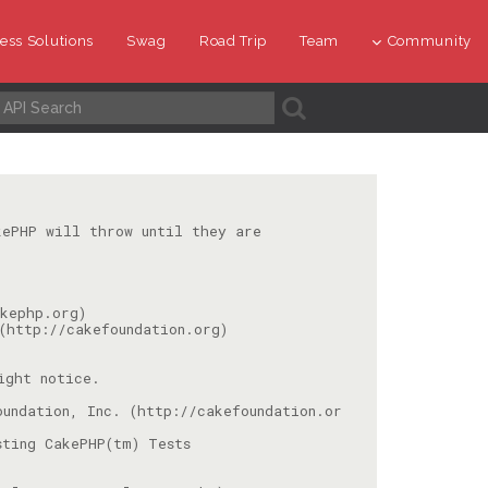
ess Solutions
Swag
Road Trip
Team
Community
A
undation, Inc. (http://cakefoundation.or