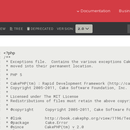
Documentation
Busin
2.0
IEW
TREE
DEPRECATED
VERSION:
1: 
<?php
2: 
3: 
4: 
5: 
6: 
7: 
8: 
9: 
: 
: 
: 
: 
: 
 * @copyright     Copyright 2005-2011, Cake Software Fo
: 
: 
: 