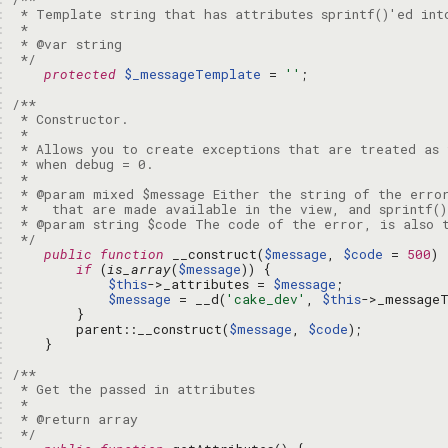
: 
: 
: 
: 
 */
: 
protected
$_messageTemplate
 = 
''
: 
: 
: 
: 
: 
: 
: 
: 
: 
: 
: 
 */
: 
public
function
 __construct(
$message
, 
$code
 = 
500
: 
if
 (
is_array
(
$message
: 
$this
->_attributes = 
$message
: 
$message
 = __d(
'cake_dev'
, 
$this
->_message
: 
: 
        parent::__construct(
$message
, 
$code
: 
: 
: 
: 
: 
: 
: 
 */