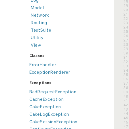
Log
 18
 19
Model
 20
 21
Network
 22
 23
Routing
 24
TestSuite
 25
 26
Utility
 27
 28
View
 29
 30
Classes
 31
 32
ErrorHandler
 33
 34
ExceptionRenderer
 35
 36
Exceptions
 37
 38
 39
BadRequestException
 40
CacheException
 41
 42
CakeException
 43
 44
CakeLogException
 45
CakeSessionException
 46
 47