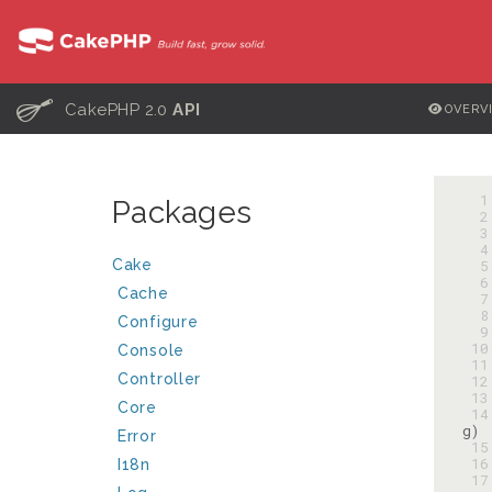
C
CakePHP 2.0
API
OVERV
  
Packages
  
  
  
Cake
  
  
Cache
  
  
Configure
  
 10
Console
 11
Controller
 12
 13
Core
 14
Error
 15
 16
I18n
 17